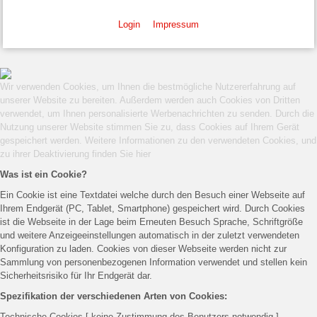
Login
Impressum
Wir verwenden Cookies, um Ihnen die bestmögliche Nutzererfahrung auf
unserer Website zu bereiten. Außerdem werden auch Cookies von Dritten
verwendet, um Ihnen personalisierte Werbenachrichten zu senden. Durch die
Nutzung unserer Website stimmen Sie zu, dass Cookies auf Ihrem Gerät
gespeichert werden. Weitere Informationen zu den verwendeten Cookies, und
zu ihrer Deaktivierung finden Sie
hier
Was ist ein Cookie?
Ein Cookie ist eine Textdatei welche durch den Besuch einer Webseite auf
Ihrem Endgerät (PC, Tablet, Smartphone) gespeichert wird. Durch Cookies
ist die Webseite in der Lage beim Erneuten Besuch Sprache, Schriftgröße
und weitere Anzeigeeinstellungen automatisch in der zuletzt verwendeten
Konfiguration zu laden. Cookies von dieser Webseite werden nicht zur
Sammlung von personenbezogenen Information verwendet und stellen kein
Sicherheitsrisiko für Ihr Endgerät dar.
Spezifikation der verschiedenen Arten von Cookies:
Technische Cookies [ keine Zustimmung des Benutzers notwendig ]